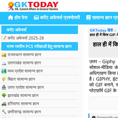
होम पेज
करेंट अफेयर्स प्रश्नोत्तरी
सामान्य ज्ञान प्रश
करेंट अफेयर्स
GKToday हिंदी
हाल ही में किस GIF-म
📝 करेंट अफेयर्स 2025-26
हाल ही में
राज्य स्तरीय PCS परीक्षाओं हेतु सामान्य ज्ञान
🏜️ राजस्थान सामान्य ज्ञान
उत्तर – Giphy
🏔️ उत्तराखंड सामान्य ज्ञान
सोशल-मीडिया कं
🏞️ मध्य प्रदेश सामान्य ज्ञान
अधिग्रहण किया ह
है। GIPHY, इंटर
🌾 बिहार सामान्य ज्ञान
को GIF बनाने, 
🏯 उत्तर प्रदेश सामान्य ज्ञान
प्लेटफ़ॉर्म GIF
🌳 झारखंड सामान्य ज्ञान
🚜 हरियाणा सामान्य ज्ञान
⛏️ छत्तीसगढ़ सामान्य ज्ञान
Originally w