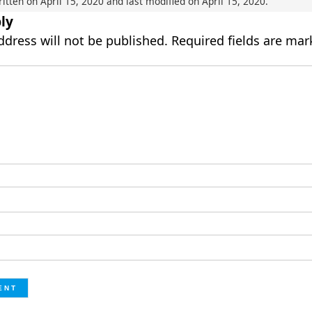
ritten on
April 15, 2020
and last modified on
April 15, 2020
.
ly
ddress will not be published.
Required fields are ma