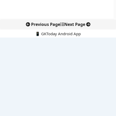
Previous Page
Next Page
📱 GKToday Android App
🔍
नवीनतम पोस्ट्स
अरुणाचल के 27 स्थानों को मिली आधिकारिक पहचान, मानचित्रों में
एकरूपता पर जोर
स्कूल शिक्षा गुणवत्ता में पंजाब की छलांग, नीतिगत सुधारों का असर दिखा
रेल फ्रेट में बड़ा बदलाव: कंटेनर ट्रेन ऑपरेटरों के लिए एकल अखिल भारतीय
लाइसेंस
गगनयान ने मानव अंतरिक्ष उड़ान की तैयारी में अहम पड़ाव पार किया
वायनाड में लगेगा एक्स-बैंड डॉप्लर रडार, बारिश और भूस्खलन निगरानी होगी
मजबूत