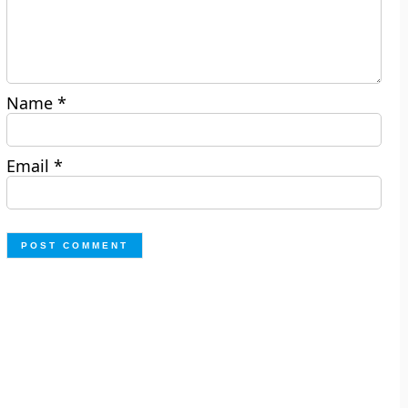
Name
*
Email
*