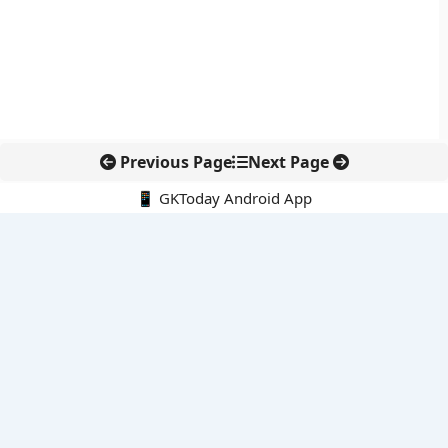
Previous Page
Next Page
📱 GKToday Android App
🔍
नवीनतम पोस्ट्स
कोलंबिया में नई राजनीतिक दिशा, अबेलार्दो दे ला एस्प्रिएला ने संभाली कमान
सीमावर्ती इलाकों में नवीकरणीय परियोजनाओं पर नई सुरक्षा सख्ती
आईआईटी दिल्ली में एआई-संचालित सुपरकंप्यूटिंग सुविधा से शोध को नई गति
बेंगलुरु HAL एयरपोर्ट पर हेलीकॉप्टर लैंडिंग में सैटेलाइट-आधारित नई छलांग
भारत के निजी अंतरिक्ष क्षेत्र में 800 kN इंजन से नई छलांग