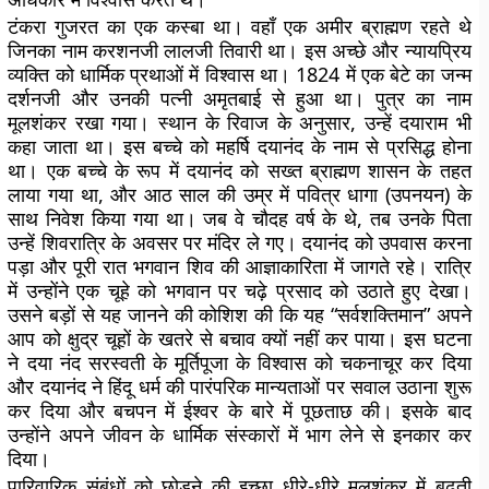
टंकरा गुजरत का एक कस्बा था। वहाँ एक अमीर ब्राह्मण रहते थे
जिनका नाम करशनजी लालजी तिवारी था। इस अच्छे और न्यायप्रिय
व्यक्ति को धार्मिक प्रथाओं में विश्वास था। 1824 में एक बेटे का जन्म
दर्शनजी और उनकी पत्नी अमृतबाई से हुआ था। पुत्र का नाम
मूलशंकर रखा गया। स्थान के रिवाज के अनुसार, उन्हें दयाराम भी
कहा जाता था। इस बच्चे को महर्षि दयानंद के नाम से प्रसिद्ध होना
था। एक बच्चे के रूप में दयानंद को सख्त ब्राह्मण शासन के तहत
लाया गया था, और आठ साल की उम्र में पवित्र धागा (उपनयन) के
साथ निवेश किया गया था। जब वे चौदह वर्ष के थे, तब उनके पिता
उन्हें शिवरात्रि के अवसर पर मंदिर ले गए। दयानंद को उपवास करना
पड़ा और पूरी रात भगवान शिव की आज्ञाकारिता में जागते रहे। रात्रि
में उन्होंने एक चूहे को भगवान पर चढ़े प्रसाद को उठाते हुए देखा।
उसने बड़ों से यह जानने की कोशिश की कि यह “सर्वशक्तिमान” अपने
आप को क्षुद्र चूहों के खतरे से बचाव क्यों नहीं कर पाया। इस घटना
ने दया नंद सरस्वती के मूर्तिपूजा के विश्वास को चकनाचूर कर दिया
और दयानंद ने हिंदू धर्म की पारंपरिक मान्यताओं पर सवाल उठाना शुरू
कर दिया और बचपन में ईश्वर के बारे में पूछताछ की। इसके बाद
उन्होंने अपने जीवन के धार्मिक संस्कारों में भाग लेने से इनकार कर
दिया।
पारिवारिक संबंधों को छोड़ने की इच्छा धीरे-धीरे मूलशंकर में बढ़ती