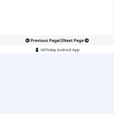
Previous Page
Next Page
📱 GKToday Android App
🔍
नवीनतम पोस्ट्स
9-10 अगस्त 2026 की करंट अफेयर्स क्विज से परीक्षा तैयारी को नई धार
कोलंबिया में नई राजनीतिक दिशा, अबेलार्दो दे ला एस्प्रिएला ने संभाली कमान
सीमावर्ती इलाकों में नवीकरणीय परियोजनाओं पर नई सुरक्षा सख्ती
आईआईटी दिल्ली में एआई-संचालित सुपरकंप्यूटिंग सुविधा से शोध को नई गति
बेंगलुरु HAL एयरपोर्ट पर हेलीकॉप्टर लैंडिंग में सैटेलाइट-आधारित नई छलांग