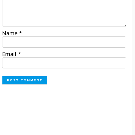
Name
*
Email
*