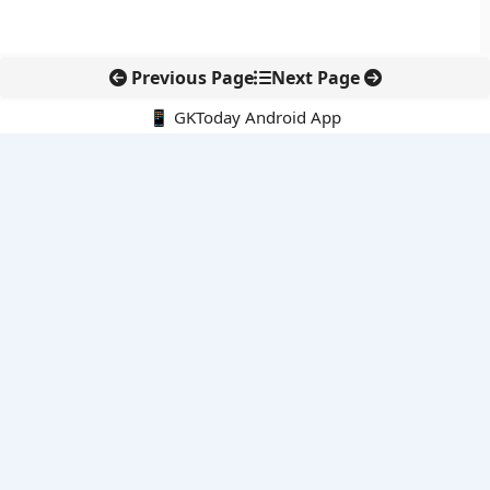
Previous Page
Next Page
📱 GKToday Android App
🔍
नवीनतम पोस्ट्स
कोलंबिया में नई राजनीतिक दिशा, अबेलार्दो दे ला एस्प्रिएला ने संभाली कमान
सीमावर्ती इलाकों में नवीकरणीय परियोजनाओं पर नई सुरक्षा सख्ती
आईआईटी दिल्ली में एआई-संचालित सुपरकंप्यूटिंग सुविधा से शोध को नई गति
बेंगलुरु HAL एयरपोर्ट पर हेलीकॉप्टर लैंडिंग में सैटेलाइट-आधारित नई छलांग
भारत के निजी अंतरिक्ष क्षेत्र में 800 kN इंजन से नई छलांग