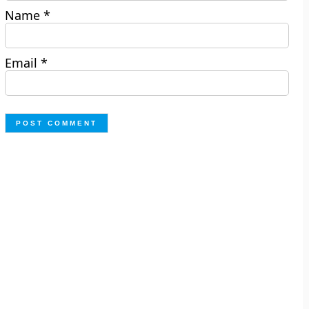
Name
*
Email
*