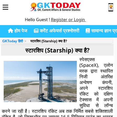
Hello Guest !
Register or Login
होम पेज
करेंट अफेयर्स प्रश्नोत्तरी
सामान्य ज्ञान प्रश
GKToday हिंदी
स्टारशिप (Starship) क्या है?
स्टारशिप (Starship) क्या है?
स्पेसएक्स
(SpaceX), एलोन
मस्क द्वारा स्थापित
निजी अंतरिक्ष
अन्वेषण कंपनी,
अपने स्टारशिप
रॉकेट को दक्षिण
टेक्सास में अपनी
सुविधा से लॉन्च
करने जा रही है। स्टारशिप रॉकेट अब तक निर्मित सबसे शक्तिशाली
रॉकेट है, जो लिफ्टऑफ़ पर लगभग 16.5 मिलियन पाउंड का थ्रस्ट