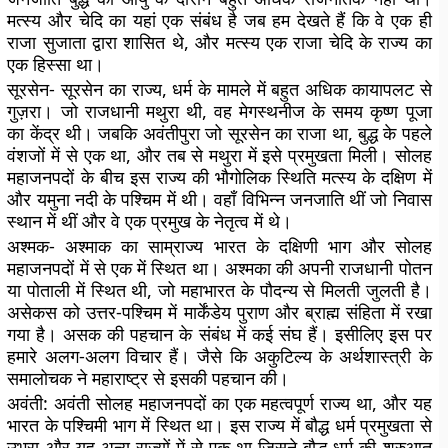
मत्स्य और चेदि का यहां एक संबंध है जब हम देखते हैं कि वे एक ही
राजा सुजाता द्वारा शासित थे, और मत्स्य एक राजा चेदि के राज्य का
एक हिस्सा था।
सूरसेन-
सूरसेन का राज्य, धर्म के मामले में बहुत अधिक कायापलट से
गुज़रा। जो राजधानी मथुरा थी, वह मेगस्थनीज के समय कृष्ण पूजा
का केंद्र थी। जबकि अवंतीपुरा जो सूरसेन का राजा था, बुद्ध के पहले
वंशजों में से एक था, और तब से मथुरा में इसे प्रमुखता मिली। सोलह
महाजनपदों के बीच इस राज्य की भौगोलिक स्थिति मत्स्य के दक्षिण में
और यमुना नदी के पश्चिम में थी। वहाँ विभिन्न जनजाति थीं जो निवास
स्थान में थीं और वे एक प्रमुख के नेतृत्व में थे।
अश्मक-
अश्माक का साम्राज्य भारत के दक्षिणी भाग और सोलह
महाजनपदों में से एक में स्थित था। अश्मका की अपनी राजधानी पोतन
या पोताली में स्थित थी, जो महाभारत के पौदन्य से मिलती जुलती है।
असेकस को उत्तर-पश्चिम में मार्केंडेय पुराण और ब्राह्म संहिता में रखा
गया है। असक की पहचान के संबंध में कई संघ हैं। इसीलिए इस पर
हमारे अलग-अलग विचार हैं। जैसे कि अकुटिल्य के अर्थशास्त्री के
समालोचक ने महाराष्ट्र से इसकी पहचान की।
अवंती:
अवंती सोलह महाजनपदों का एक महत्वपूर्ण राज्य था, और यह
भारत के पश्चिमी भाग में स्थित था। इस राज्य में बौद्ध धर्म प्रमुखता से
उभरा और यह अन्य राज्यों में से एक था जिसने बौद्ध धर्म की शुरुआत