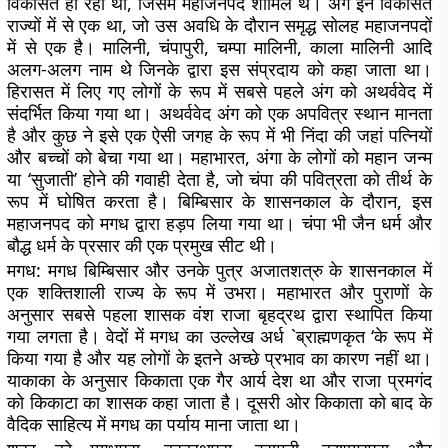
विकसित हो रहा था, जिसमें महाजनपद शामिल थे। अंग इन विकसित
राज्यों में से एक था, जो उस अवधि के दौरान समृद्ध सोलह महाजनपदों
में से एक है। मालिनी, चंपापुरी, चम्पा मालिनी, काला मालिनी आदि
अलग-अलग नाम थे जिनके द्वारा इस संप्रदाय को कहा जाता था।
हिरासत में लिए गए लोगों के रूप में सबसे पहले अंग को अथर्ववेद में
संदर्भित किया गया था। अथर्ववेद अंग को एक अपवित्र स्थान मानता
है और कुछ ने इसे एक ऐसी जगह के रूप में भी निंदा की जहां पत्नियों
और बच्चों को बेचा गया था। महाभारत, अंगा के लोगों को महान जन्म
या ‘सुजाती’ होने की गवाही देता है, जो चंपा की पवित्रता को तीर्थ के
रूप में घोषित करता है। बिम्बिसार के शासनकाल के दौरान, इस
महाजनपद को मगध द्वारा हड़प लिया गया था। चंपा भी जैन धर्म और
बौद्ध धर्म के प्रसार की एक प्रमुख सीट थी।
मगध:
मगध बिम्बिसार और उनके पुत्र अजातशत्रु के शासनकाल में
एक शक्तिशाली राज्य के रूप में उभरा। महाभारत और पुराणों के
अनुसार सबसे पहला शासक वंश राजा बृहद्रथ द्वारा स्थापित किया
गया लगता है। वेदों में मगध का उल्लेख अर्ध `ब्राह्मणकृत ‘के रूप में
किया गया है और यह लोगों के इतने अच्छे प्रभाव का कारण नहीं था।
याकाका के अनुसार किकाता एक गैर आर्य देश था और राजा प्रमगंद
को किकाटा का शासक कहा जाता है। दूसरी ओर किकाता को बाद के
वैदिक साहित्य में मगध का पर्याय माना जाता था।