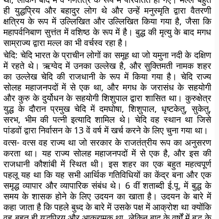
ही युद्धप्रिय और बहादुर लोग थे और उन्हें मनुस्मृति द्वारा वैतरणी
क्षत्रिय के रूप में उल्लिखित और उल्लिखित किया गया है, जैसा कि
महापर्वनिबाण सुत्तंत में वशिष्ठ के रूप में है। बुद्ध की मृत्यु के बाद मगध
साम्राज्य द्वारा मल्ल का भी वर्चस्व रहा है।
चेदि:
चेदि भारत के प्राचीन लोगों का समूह था जो यमुना नदी के दक्षिण
में रहते थे। ऋग्वेद में उनका उल्लेख है, और सुक्तिमती नामक शहर
का उल्लेख चेदि की राजधानी के रूप में किया गया है। चेदि राज्य
सोलह महाजनपदों में से एक था, और मगध के जरासंध के सहयोगी
और कुरु के दुर्योधन के सहयोगी शिशुपाल द्वारा शासित था। कुरुक्षेत्र
युद्ध के दौरान प्रमुख चेदि में दमघोषा, शिशुपाल, धृष्टकेतु, सुकेतु,
सरभ, भीम की पत्नी इत्यादि शामिल थे। चेदि वह स्थान था जिसे
पांडवों द्वारा निर्वासन के 13 वें वर्ष में खर्च करने के लिए चुना गया था।
वत्स-
वत्स वह राज्य था जो सरकार के राजतंत्रीय रूप का अनुसरण
करता था। यह राज्य सोलह महाजनपदों में से एक है, और इस की
राजधानी कौशांबी में स्थित थी। इस शहर का एक बहुत महत्वपूर्ण
पहलू यह था कि यह सभी आर्थिक गतिविधियों का केंद्र बना और एक
समृद्ध व्यापार और व्यापारिक संबंध थे। 6 वीं शताब्दी ई.पू. में बुद्ध के
समय के शासक होने के लिए उदयन का खाता है। उदयन के बारे में
कहा जाता है कि पहले बुध्द के बारे में उसके पक्ष में आक्रोश था क्योंकि
वह बहुत ही युद्धप्रिय और आक्रामक था, लेकिन बाद के वर्षों में बुद्ध के