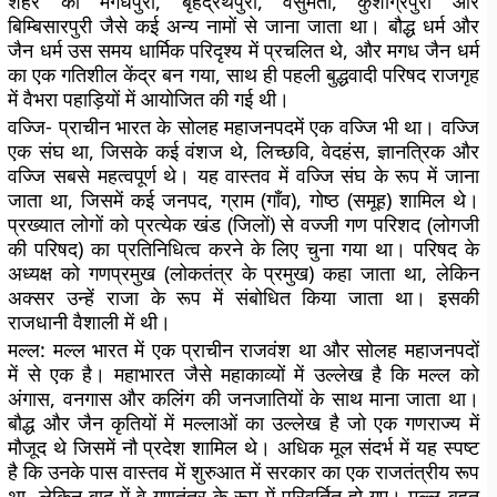
शहर को मगधपुरा, बृहद्रथपुरा, वसुमती, कुशाग्रपुरा और
बिम्बिसारपुरी जैसे कई अन्य नामों से जाना जाता था। बौद्ध धर्म और
जैन धर्म उस समय धार्मिक परिदृश्य में प्रचलित थे, और मगध जैन धर्म
का एक गतिशील केंद्र बन गया, साथ ही पहली बुद्धवादी परिषद राजगृह
में वैभरा पहाड़ियों में आयोजित की गई थी।
वज्जि-
प्राचीन भारत के सोलह महाजनपदमें एक वज्जि भी था। वज्जि
एक संघ था, जिसके कई वंशज थे, लिच्छवि, वेदहंस, ज्ञानत्रिक और
वज्जि सबसे महत्वपूर्ण थे। यह वास्तव में वज्जि संघ के रूप में जाना
जाता था, जिसमें कई जनपद, ग्राम (गाँव), गोष्ठ (समूह) शामिल थे।
प्रख्यात लोगों को प्रत्येक खंड (जिलों) से वज्जी गण परिशद (लोगजी
की परिषद) का प्रतिनिधित्व करने के लिए चुना गया था। परिषद के
अध्यक्ष को गणप्रमुख (लोकतंत्र के प्रमुख) कहा जाता था, लेकिन
अक्सर उन्हें राजा के रूप में संबोधित किया जाता था। इसकी
राजधानी वैशाली में थी।
मल्ल:
मल्ल भारत में एक प्राचीन राजवंश था और सोलह महाजनपदों
में से एक है। महाभारत जैसे महाकाव्यों में उल्लेख है कि मल्ल को
अंगास, वनगास और कलिंग की जनजातियों के साथ माना जाता था।
बौद्ध और जैन कृतियों में मल्लाओं का उल्लेख है जो एक गणराज्य में
मौजूद थे जिसमें नौ प्रदेश शामिल थे। अधिक मूल संदर्भ में यह स्पष्ट
है कि उनके पास वास्तव में शुरुआत में सरकार का एक राजतंत्रीय रूप
था, लेकिन बाद में वे गणतंत्र के रूप में परिवर्तित हो गए। मल्ल बहुत