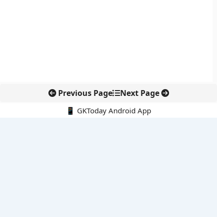
Previous Page
Next Page
📱 GKToday Android App
🔍
नवीनतम पोस्ट्स
कोलंबिया में नई राजनीतिक दिशा, अबेलार्दो दे ला एस्प्रिएला ने संभाली कमान
सीमावर्ती इलाकों में नवीकरणीय परियोजनाओं पर नई सुरक्षा सख्ती
आईआईटी दिल्ली में एआई-संचालित सुपरकंप्यूटिंग सुविधा से शोध को नई गति
बेंगलुरु HAL एयरपोर्ट पर हेलीकॉप्टर लैंडिंग में सैटेलाइट-आधारित नई छलांग