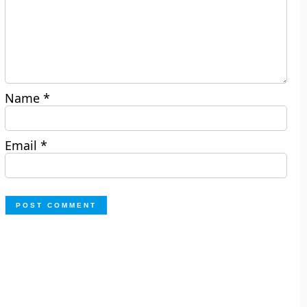
Name
*
Email
*