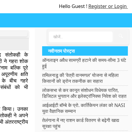
Hello Guest !
Register or Login
🔍
नवीनतम पोस्ट्स
साद संतोकही के
ऑनलाइन अवैध सामग्री हटाने की समय-सीमा 3 घंटे
दी ने गहरा शोक
हुई
नाम बल्कि पूरे
अपूरणीय क्षति
तमिलनाडु की ‘वेत्री वानमगल’ योजना से महिला
के बीच गहरे
किसानों को ड्रोन तकनीक का सहारा
ंबंधों को भी
लोकसभा से कर कानून संशोधन विधेयक पारित,
डिजिटल भुगतान और इलेक्ट्रॉनिक्स निवेश को राहत
आईआईटी बॉम्बे के प्रो. कार्तिकेयन लंका को NASI
याद किया। उनका
युवा वैज्ञानिक सम्मान
ंतोकही ने अपने
तेलंगाना में नए राशन कार्ड वितरण से बढ़ेगी खाद्य
ी अंतरराष्ट्रीय
सुरक्षा पहुंच