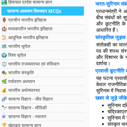
🏞️ हिमाचल प्रदेश सामान्य ज्ञान
भारत-सुरिनाम संबं
प्रधानमंत्री ने
सामान्य अध्ययन विषयवार MCQs
बीच संबंधों को सुद
🏺 प्राचीन भारतीय इतिहास
और कूटनीति के क
🏰 मध्यकालीन भारतीय इतिहास
आधारित हैं।
सांस्कृतिक जुड़ाव
📜 आधुनिक भारतीय इतिहास
संतोकही का भारती
🗺️ भारतीय भूगोल
पद की शपथ संस्
🌍 विश्व भूगोल
और विश्वभर के भ
दर्शाया।
⚖️ भारतीय राजव्यवस्था एवं संविधान
प्रवासी कूटनीति 
🎭 भारतीय संस्कृति
यह घटना प्रवासी
🌿 पर्यावरण अध्ययन
केवल राजनीतिक न
💰 भारतीय अर्थव्यवस्था
सुरिनाम में निवा
खबर से जुड़े जीके
🧬 सामान्य विज्ञान - जीव विज्ञान
सुरिनाम दक
🔭 सामान्य विज्ञान - भौतिकी
चंद्रिकाप्
⚗️ सामान्य विज्ञान - रसायन
सुरिनाम मे
संस्कृत भा
🏆 खेलकूद सामान्य ज्ञान