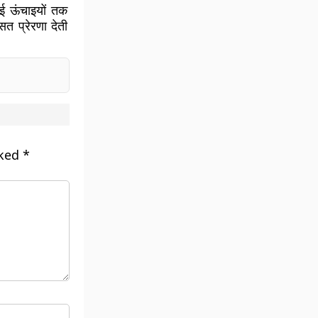
नई ऊंचाइयों तक
त प्रेरणा देती
rked
*