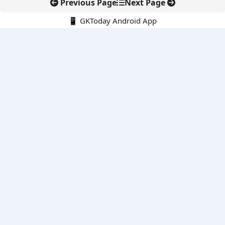
Previous Page
Next Page
📱 GKToday Android App
🔍
नवीनतम पोस्ट्स
स्कूल शिक्षा गुणवत्ता में पंजाब की छलांग, नीतिगत सुधारों का असर दिखा
रेल फ्रेट में बड़ा बदलाव: कंटेनर ट्रेन ऑपरेटरों के लिए एकल अखिल भारतीय
लाइसेंस
गगनयान ने मानव अंतरिक्ष उड़ान की तैयारी में अहम पड़ाव पार किया
वायनाड में लगेगा एक्स-बैंड डॉप्लर रडार, बारिश और भूस्खलन निगरानी होगी
मजबूत
कर्नाटक का एआई-आधारित डिजिटल फसल सर्वे कृषि डेटा में नई छलांग