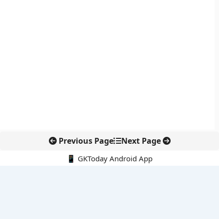
Previous Page
Next Page
📱 GKToday Android App
🔍
नवीनतम पोस्ट्स
ऑनलाइन अवैध सामग्री हटाने की समय-सीमा 3 घंटे हुई