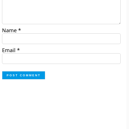
Name
*
Email
*