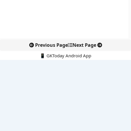
Previous Page
Next Page
📱 GKToday Android App
🔍
नवीनतम पोस्ट्स
कोलंबिया में नई राजनीतिक दिशा, अबेलार्दो दे ला एस्प्रिएला ने संभाली कमान
सीमावर्ती इलाकों में नवीकरणीय परियोजनाओं पर नई सुरक्षा सख्ती
आईआईटी दिल्ली में एआई-संचालित सुपरकंप्यूटिंग सुविधा से शोध को नई गति
बेंगलुरु HAL एयरपोर्ट पर हेलीकॉप्टर लैंडिंग में सैटेलाइट-आधारित नई छलांग
भारत के निजी अंतरिक्ष क्षेत्र में 800 kN इंजन से नई छलांग