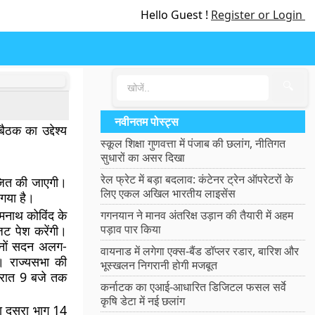
Hello Guest !
Register or Login
🔍
नवीनतम पोस्ट्स
ठक का उद्देश्य
स्कूल शिक्षा गुणवत्ता में पंजाब की छलांग, नीतिगत
सुधारों का असर दिखा
रेल फ्रेट में बड़ा बदलाव: कंटेनर ट्रेन ऑपरेटरों के
ोजित की जाएगी।
लिए एकल अखिल भारतीय लाइसेंस
गया है।
मनाथ कोविंद के
गगनयान ने मानव अंतरिक्ष उड़ान की तैयारी में अहम
पड़ाव पार किया
बजट पेश करेंगी।
दोनों सदन अलग-
वायनाड में लगेगा एक्स-बैंड डॉप्लर रडार, बारिश और
। राज्यसभा की
भूस्खलन निगरानी होगी मजबूत
 रात 9 बजे तक
कर्नाटक का एआई-आधारित डिजिटल फसल सर्वे
कृषि डेटा में नई छलांग
 दूसरा भाग 14