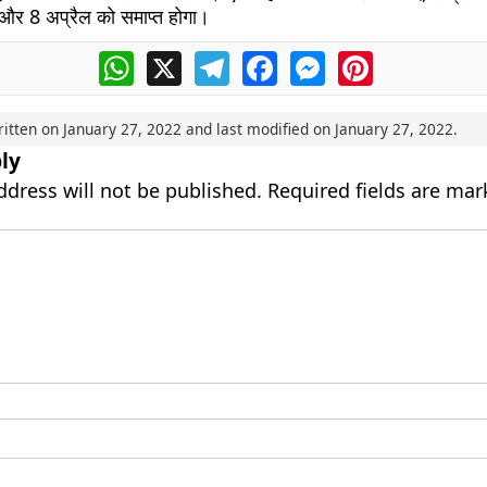
गा और 8 अप्रैल को समाप्त होगा।
WhatsApp
X
Telegram
Facebook
Messenger
Pinterest
ritten on
January 27, 2022
and last modified on
January 27, 2022
.
ly
ddress will not be published.
Required fields are ma