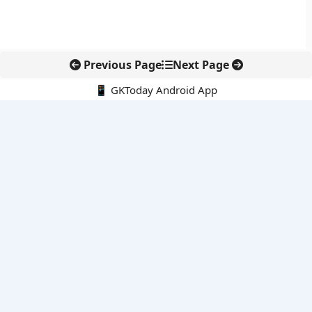
Previous Page
Next Page
📱 GKToday Android App
🔍
नवीनतम पोस्ट्स
ऑनलाइन अवैध सामग्री हटाने की समय-सीमा 3 घंटे हुई
तमिलनाडु की ‘वेत्री वानमगल’ योजना से महिला किसानों को ड्रोन तकनीक
का सहारा
लोकसभा से कर कानून संशोधन विधेयक पारित, डिजिटल भुगतान और
इलेक्ट्रॉनिक्स निवेश को राहत
आईआईटी बॉम्बे के प्रो. कार्तिकेयन लंका को NASI युवा वैज्ञानिक सम्मान
तेलंगाना में नए राशन कार्ड वितरण से बढ़ेगी खाद्य सुरक्षा पहुंच