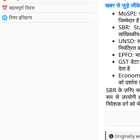
खबर से जुड़े जीके
📅 महत्वपूर्ण दिवस
MoSPI
: 
🌐 विश्व इतिहास
जिम्मेदार है
SBR
: St
सांख्यिकीय
UNSD
: स
नियंत्रित 
EPFO
: भ
GST डेटा
:
देता है
Econom
को दर्शाता ह
SBR के ज़रिए सर
रूप से उपयोगी
ह
निवेशक वर्ग को भ
Originally w