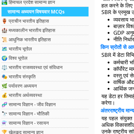
🏞️ हिमाचल प्रदेश सामान्य ज्ञान
हल करने के लिए
सामान्य अध्ययन विषयवार MCQs
SBR के प्रमुख 
व्यवसाय भा
🏺 प्राचीन भारतीय इतिहास
बाज़ार विश
🏰 मध्यकालीन भारतीय इतिहास
GDP अनुमा
नीति निर्ध
📜 आधुनिक भारतीय इतिहास
किन स्रोतों से आ
🗺️ भारतीय भूगोल
SBR में डेटा विभ
🌍 विश्व भूगोल
कर्मचारी 
⚖️ भारतीय राजव्यवस्था एवं संविधान
कॉर्पोरेट म
वस्तु एवं 
🎭 भारतीय संस्कृति
वार्षिक औद्
🌿 पर्यावरण अध्ययन
आर्थिक ज
💰 भारतीय अर्थव्यवस्था
यह डेटा हर
तिमा
करेगा।
🧬 सामान्य विज्ञान - जीव विज्ञान
अंतरराष्ट्रीय मा
🔭 सामान्य विज्ञान - भौतिकी
यह पहल
संयुक्त
⚗️ सामान्य विज्ञान - रसायन
अधिक विकासशील द
उनके राष्ट्रीय सा
🏆 खेलकूद सामान्य ज्ञान