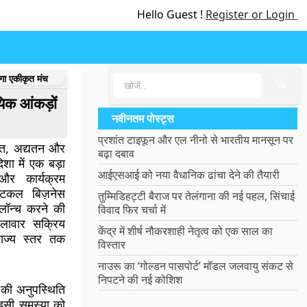
Hello Guest !
Register or Login
ेगा एकीकृत मंच
🔍
िक आंकड़ों
नवीनतम पोस्ट्स
प्रशांत टाइफून और एल नीनो से भारतीय मानसून पर
ृत, अद्यतन और
बढ़ा दबाव
िशा में एक बड़ा
आईएसआई को नया वैधानिक ढांचा देने की तैयारी
और कार्यक्रम
स्टिकल बिज़नेस
तुम्मिडिहट्टी बैराज पर तेलंगाना की नई पहल, सिंचाई
 लॉन्च करने की
विवाद फिर चर्चा में
िलावार सक्रिय
केंद्र में शीर्ष नौकरशाही नेतृत्व को एक साल का
राज्य स्तर तक
विस्तार
नाउरू का ‘गोल्डन पासपोर्ट’ मॉडल जलवायु संकट से
निपटने की नई कोशिश
 की अनुपस्थिति
 इसी समस्या को