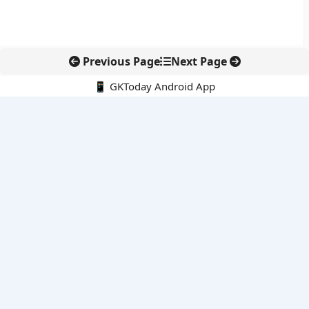
Previous Page
Next Page
📱 GKToday Android App
🔍
नवीनतम पोस्ट्स
स्कूल शिक्षा गुणवत्ता में पंजाब की छलांग, नीतिगत सुधारों का असर दिखा
रेल फ्रेट में बड़ा बदलाव: कंटेनर ट्रेन ऑपरेटरों के लिए एकल अखिल भारतीय
लाइसेंस
गगनयान ने मानव अंतरिक्ष उड़ान की तैयारी में अहम पड़ाव पार किया
वायनाड में लगेगा एक्स-बैंड डॉप्लर रडार, बारिश और भूस्खलन निगरानी होगी
मजबूत
कर्नाटक का एआई-आधारित डिजिटल फसल सर्वे कृषि डेटा में नई छलांग