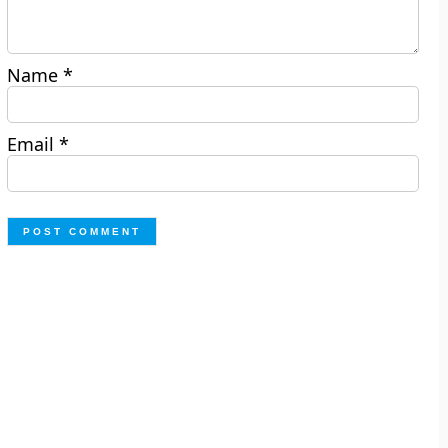
Name
*
Email
*