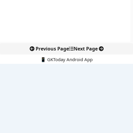
Previous Page
Next Page
📱 GKToday Android App
🔍
नवीनतम पोस्ट्स
स्कूल शिक्षा गुणवत्ता में पंजाब की छलांग, नीतिगत सुधारों का असर दिखा
रेल फ्रेट में बड़ा बदलाव: कंटेनर ट्रेन ऑपरेटरों के लिए एकल अखिल भारतीय
लाइसेंस
गगनयान ने मानव अंतरिक्ष उड़ान की तैयारी में अहम पड़ाव पार किया
वायनाड में लगेगा एक्स-बैंड डॉप्लर रडार, बारिश और भूस्खलन निगरानी होगी