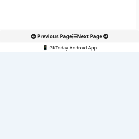
Previous Page
Next Page
📱 GKToday Android App
🔍
नवीनतम पोस्ट्स
बोलेंग बनेगा एशियाई राफ्टिंग का नया केंद्र
हिरोशिमा की 81वीं बरसी: परमाणु हथियारों के खिलाफ फिर उठा शांति का
संदेश
विशाखापत्तनम क्षेत्र को निवेश हब बनाने की आंध्र प्रदेश की बड़ी योजना
अलाबोई रण स्मृति दिवस ने फिर याद दिलाया अहोम वीरों का बलिदान
एयर इंडिया की कमान अब टेवोल्डे गेब्रेमारियम के हाथ