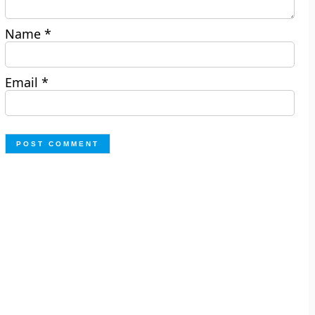
Name
*
Email
*