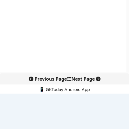
Previous Page
Next Page
📱 GKToday Android App
🔍
नवीनतम पोस्ट्स
ऑनलाइन अवैध सामग्री हटाने की समय-सीमा 3 घंटे हुई