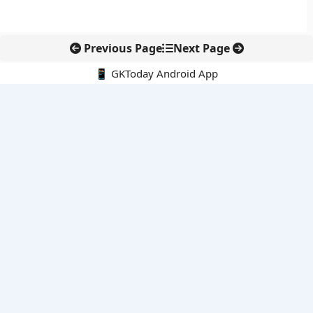
Previous Page
Next Page
📱 GKToday Android App
🔍
नवीनतम पोस्ट्स
तमिलनाडु की ‘वेत्री वानमगल’ योजना से महिला किसानों को ड्रोन तकनीक
का सहारा
लोकसभा से कर कानून संशोधन विधेयक पारित, डिजिटल भुगतान और
इलेक्ट्रॉनिक्स निवेश को राहत
आईआईटी बॉम्बे के प्रो. कार्तिकेयन लंका को NASI युवा वैज्ञानिक सम्मान
तेलंगाना में नए राशन कार्ड वितरण से बढ़ेगी खाद्य सुरक्षा पहुंच
नई दिल्ली में राइस ट्रेड का बड़ा वैश्विक मंच, BIRC 2026 पर दुनिया की
नजर