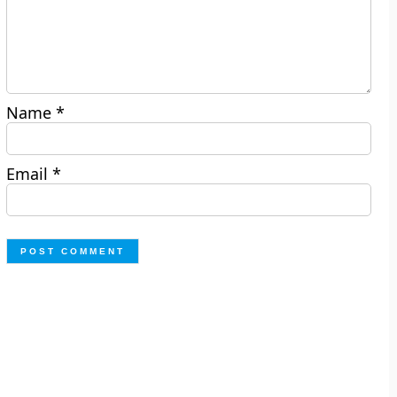
Name
*
Email
*