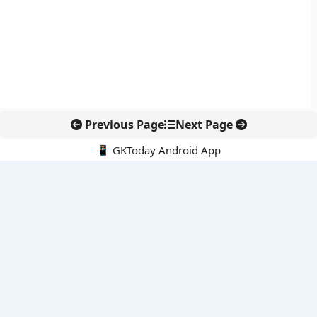
Previous Page
Next Page
📱 GKToday Android App
🔍
नवीनतम पोस्ट्स
कोलंबिया में नई राजनीतिक दिशा, अबेलार्दो दे ला एस्प्रिएला ने संभाली कमान
सीमावर्ती इलाकों में नवीकरणीय परियोजनाओं पर नई सुरक्षा सख्ती
आईआईटी दिल्ली में एआई-संचालित सुपरकंप्यूटिंग सुविधा से शोध को नई गति
बेंगलुरु HAL एयरपोर्ट पर हेलीकॉप्टर लैंडिंग में सैटेलाइट-आधारित नई छलांग