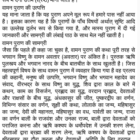
वामन पुराण की उत्पत्ति
यह माना जाता है कि यह पुराण अपने मूल रूप में हमारे पास नहीं आया
है। इसका कारण यह है कि पुराणों के पाँच विषयों अर्थात् सृष्टि आदि
का उल्लेख दुर्लभ रूप से किया गया है, और मत्स्य पुराण में दी गई
जानकारी और सामग्री की लंबाई पाठ के साथ मेल नहीं खाती है।
वामन पुराण की सामग्री
जैसा कि पहले ही कहा जा चुका है, वामन पुराण की कथा पूरी तरह से
भगवान विष्णु के वामन अवतार (अवतार) पर अंकित है। पुस्तक ऋषि
पुलस्त्य और भगवान नारद के बीच बातचीत के साथ खुलती है। जिस
महत्वपूर्ण विषय के साथ वामन पुराण में व्यवहार किया गया है वह प्रलय
की कहानी, मनुष्य की उत्पत्ति, भगवान विष्णु और भगवान महादेव का
संवाद, वीरभद्र के साथ विष्णु का युद्ध, शिव द्वारा काल के बारे में
कथन, काम का विसर्जन, प्रह्लाद का युद्ध, वरदान प्रह्लाद, देवताओं
और राक्षसों के बीच युद्ध, अंधकासुर की जीत, पुष्करद्वीप का वर्णन,
विभिन्न संसार का वर्णन, सूक्षी की कथा, लोलार्क का जन्म, महिषासुर
का जन्म, देवी की महानता, महिषासुर का वध, पार्वती का जन्म, राजा
का वर्णन बाली के राजवंश और उनका राज्य, बाली द्वारा देवताओं को
पराजित करना और ऋषि कश्यप के धर्मोपदेश में उनकी शरण लेना,
देवताओं द्वारा ब्रह्मा की शरण लेना, ऋषि कश्यप के देवताओं द्वारा
क्षीरसागर का दौरा करना और देवताओं, अदिति के लिए वरदान ,