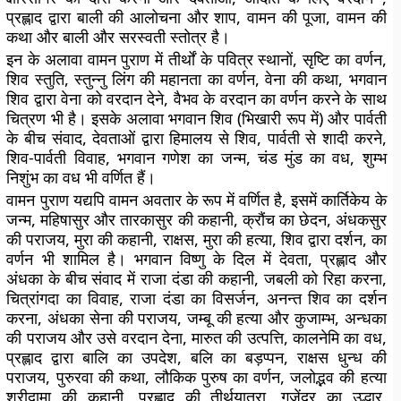
प्रह्लाद द्वारा बाली की आलोचना और शाप, वामन की पूजा, वामन की
कथा और बाली और सरस्वती स्तोत्र है।
इन के अलावा वामन पुराण में तीर्थों के पवित्र स्थानों, सृष्टि का वर्णन,
शिव स्तुति, स्तुन्नु लिंग की महानता का वर्णन, वेना की कथा, भगवान
शिव द्वारा वेना को वरदान देने, वैभव के वरदान का वर्णन करने के साथ
चित्रण भी है। इसके अलावा भगवान शिव (भिखारी रूप में) और पार्वती
के बीच संवाद, देवताओं द्वारा हिमालय से शिव, पार्वती से शादी करने,
शिव-पार्वती विवाह, भगवान गणेश का जन्म, चंड मुंड का वध, शुम्भ
निशुंभ का वध भी वर्णित हैं।
वामन पुराण यद्यपि वामन अवतार के रूप में वर्णित है, इसमें कार्तिकेय के
जन्म, महिषासुर और तारकासुर की कहानी, क्रौंच का छेदन, अंधकसुर
की पराजय, मुरा की कहानी, राक्षस, मुरा की हत्या, शिव द्वारा दर्शन, का
वर्णन भी शामिल है। भगवान विष्णु के दिल में देवता, प्रह्लाद और
अंधका के बीच संवाद में राजा दंडा की कहानी, जबली को रिहा करना,
चित्रांगदा का विवाह, राजा दंडा का विसर्जन, अनन्त शिव का दर्शन
करना, अंधका सेना की पराजय, जम्बू की हत्या और कुजाम्भ, अन्धका
की पराजय और उसे वरदान देना, मारुत की उत्पत्ति, कालनेमि का वध,
प्रह्लाद द्वारा बालि का उपदेश, बलि का बड़प्पन, राक्षस धुन्ध की
पराजय, पुरुरवा की कथा, लौकिक पुरुष का वर्णन, जलोद्भव की हत्या
श्रीदामा की कहानी, प्रह्लाद की तीर्थयात्रा, गजेंद्र का उद्धार,