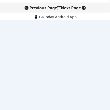
Previous Page
Next Page
📱 GKToday Android App
🔍
नवीनतम पोस्ट्स
ऑनलाइन अवैध सामग्री हटाने की समय-सीमा 3 घंटे हुई
तमिलनाडु की ‘वेत्री वानमगल’ योजना से महिला किसानों को ड्रोन तकनीक
का सहारा
लोकसभा से कर कानून संशोधन विधेयक पारित, डिजिटल भुगतान और
इलेक्ट्रॉनिक्स निवेश को राहत
आईआईटी बॉम्बे के प्रो. कार्तिकेयन लंका को NASI युवा वैज्ञानिक सम्मान
तेलंगाना में नए राशन कार्ड वितरण से बढ़ेगी खाद्य सुरक्षा पहुंच