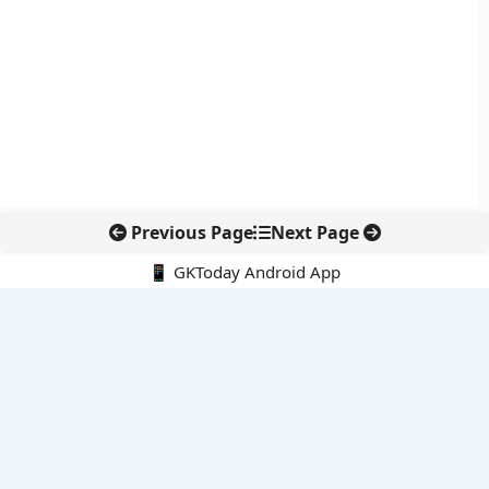
Previous Page
Next Page
📱 GKToday Android App
🔍
नवीनतम पोस्ट्स
भारत में केयर सेक्टर को पेशेवर ढांचा देने की तैयारी
इलेक्ट्रिक सीप्लेन पर पवन हंस की नई पहल
इंक्रेडिबल इंडिया पोर्टल पर नेटफ्लिक्स से जुड़ा नया पर्यटन अभियान