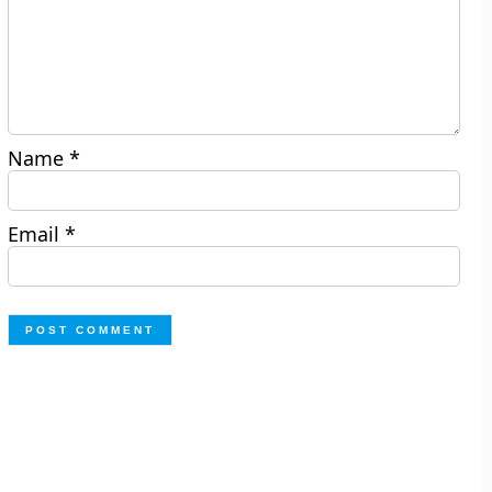
Name
*
Email
*