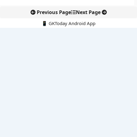
Previous Page
Next Page
📱 GKToday Android App
🔍
नवीनतम पोस्ट्स
GIFT City से वेल्थ सर्विसेज़ विस्तार की ओर स्टैंडर्ड चार्टर्ड
SC-ST आरक्षण में क्रीमी लेयर बहस फिर सुर्खियों में
आईआईटी गुवाहाटी का ‘ई-आई’ पानी जांच को बना सकता है तेज और सस्ता
भावना कांत ने रचा इतिहास, फाइटर कॉम्बैट लीडर बनने वाली पहली भारतीय
महिला
अनिल मेनन का पहला स्पेसवॉक, ISS पर भारतवंशी अंतरिक्ष यात्री की बड़ी
उपलब्धि