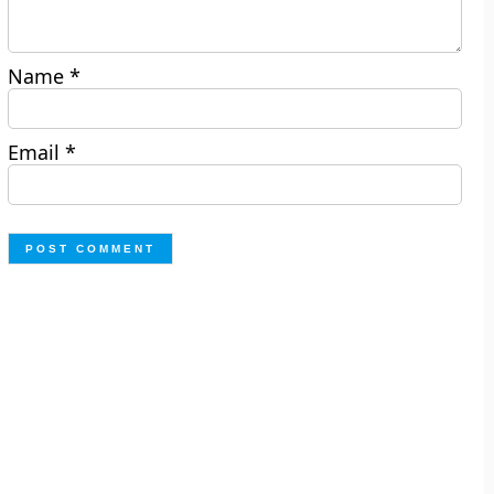
Name
*
Email
*