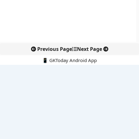
Previous Page
Next Page
📱 GKToday Android App
🔍
नवीनतम पोस्ट्स
ऑनलाइन अवैध सामग्री हटाने की समय-सीमा 3 घंटे हुई
तमिलनाडु की ‘वेत्री वानमगल’ योजना से महिला किसानों को ड्रोन तकनीक
का सहारा
लोकसभा से कर कानून संशोधन विधेयक पारित, डिजिटल भुगतान और
इलेक्ट्रॉनिक्स निवेश को राहत
आईआईटी बॉम्बे के प्रो. कार्तिकेयन लंका को NASI युवा वैज्ञानिक सम्मान