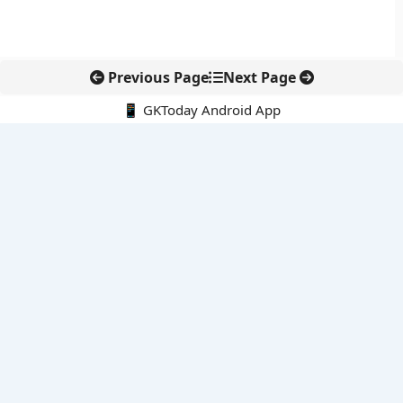
Previous Page
Next Page
📱 GKToday Android App
🔍
नवीनतम पोस्ट्स
8 अगस्त 2026 की करंट अफेयर्स क्विज़: परीक्षा तैयारी के लिए अहम सवाल
अरुणाचल के 27 स्थानों को मिली आधिकारिक पहचान, मानचित्रों में
एकरूपता पर जोर
स्कूल शिक्षा गुणवत्ता में पंजाब की छलांग, नीतिगत सुधारों का असर दिखा
रेल फ्रेट में बड़ा बदलाव: कंटेनर ट्रेन ऑपरेटरों के लिए एकल अखिल भारतीय
लाइसेंस
गगनयान ने मानव अंतरिक्ष उड़ान की तैयारी में अहम पड़ाव पार किया