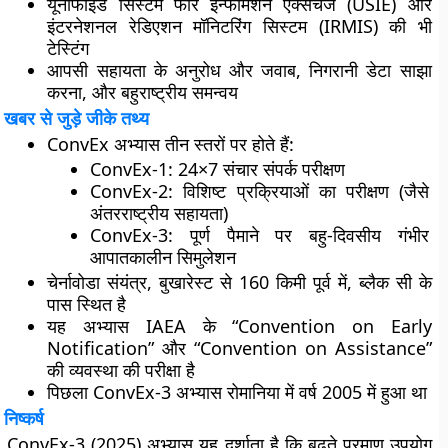
यूनीफाइड सिस्टम फॉर इन्फॉर्मेशन एक्सचेंज (USIE) और
इंटरनेशनल रेडिएशन मॉनिटरिंग सिस्टम (IRMIS) की भी
टेस्टिंग
आपसी सहायता के अनुरोध और जवाब, निगरानी डेटा साझा
करना, और बहुराष्ट्रीय समन्वय
खबर से जुड़े जीके तथ्य
ConvEx अभ्यास तीन स्तरों पर होते हैं:
ConvEx-1:
24×7 संचार संपर्क परीक्षण
ConvEx-2:
विशिष्ट प्रक्रियाओं का परीक्षण (जैसे
अंतरराष्ट्रीय सहायता)
ConvEx-3:
पूर्ण पैमाने पर बहु-दिवसीय गंभीर
आपातकालीन सिमुलेशन
चेर्नावोडा संयंत्र, बुखारेस्ट से 160 किमी पूर्व में, ब्लैक सी के
पास स्थित है
यह अभ्यास IAEA के “Convention on Early
Notification” और “Convention on Assistance”
की व्यवस्था की परीक्षा है
पिछला ConvEx-3 अभ्यास रोमानिया में वर्ष 2005 में हुआ था
निष्कर्ष
ConvEx-3 (2025) अभ्यास यह दर्शाता है कि बढ़ते परमाणु उपयोग