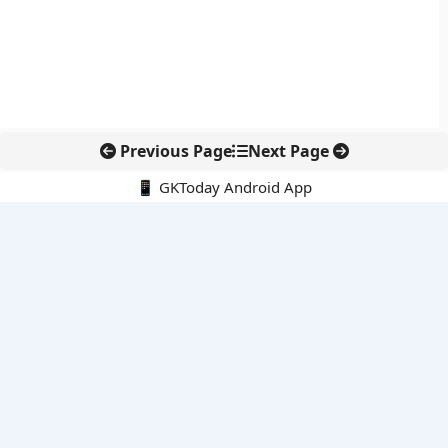
Previous Page
Next Page
📱 GKToday Android App
🔍
नवीनतम पोस्ट्स
कोलंबिया में नई राजनीतिक दिशा, अबेलार्दो दे ला एस्प्रिएला ने संभाली कमान
सीमावर्ती इलाकों में नवीकरणीय परियोजनाओं पर नई सुरक्षा सख्ती
आईआईटी दिल्ली में एआई-संचालित सुपरकंप्यूटिंग सुविधा से शोध को नई गति
बेंगलुरु HAL एयरपोर्ट पर हेलीकॉप्टर लैंडिंग में सैटेलाइट-आधारित नई छलांग
भारत के निजी अंतरिक्ष क्षेत्र में 800 kN इंजन से नई छलांग