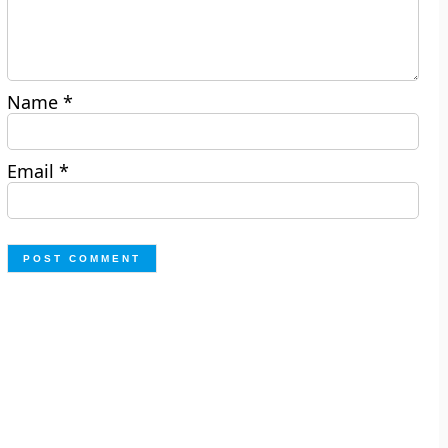
Name
*
Email
*