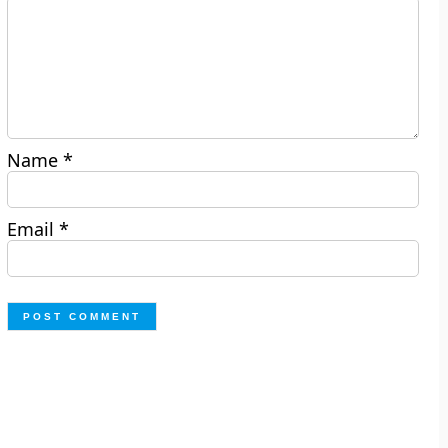
Name
*
Email
*