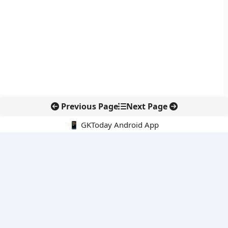
Previous Page
Next Page
📱 GKToday Android App
🔍
नवीनतम पोस्ट्स
प्रशांत टाइफून और एल नीनो से भारतीय मानसून पर बढ़ा दबाव
आईएसआई को नया वैधानिक ढांचा देने की तैयारी
तुम्मिडिहट्टी बैराज पर तेलंगाना की नई पहल, सिंचाई विवाद फिर चर्चा में