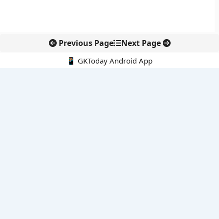
Previous Page
Next Page
📱 GKToday Android App
🔍
नवीनतम पोस्ट्स
कोलंबिया में नई राजनीतिक दिशा, अबेलार्दो दे ला एस्प्रिएला ने संभाली कमान
सीमावर्ती इलाकों में नवीकरणीय परियोजनाओं पर नई सुरक्षा सख्ती
आईआईटी दिल्ली में एआई-संचालित सुपरकंप्यूटिंग सुविधा से शोध को नई गति
बेंगलुरु HAL एयरपोर्ट पर हेलीकॉप्टर लैंडिंग में सैटेलाइट-आधारित नई छलांग
भारत के निजी अंतरिक्ष क्षेत्र में 800 kN इंजन से नई छलांग