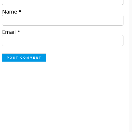
Name
*
Email
*