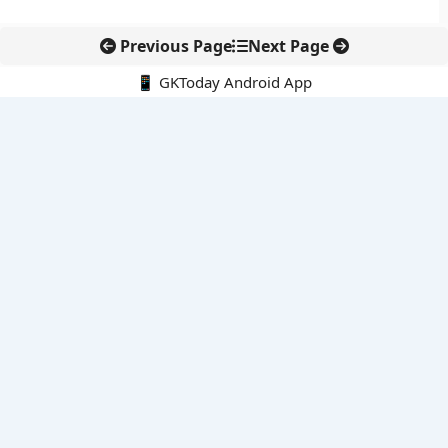
Previous Page
Next Page
📱 GKToday Android App
🔍
नवीनतम पोस्ट्स
ऑनलाइन अवैध सामग्री हटाने की समय-सीमा 3 घंटे हुई
तमिलनाडु की ‘वेत्री वानमगल’ योजना से महिला किसानों को ड्रोन तकनीक
का सहारा
लोकसभा से कर कानून संशोधन विधेयक पारित, डिजिटल भुगतान और
इलेक्ट्रॉनिक्स निवेश को राहत
आईआईटी बॉम्बे के प्रो. कार्तिकेयन लंका को NASI युवा वैज्ञानिक सम्मान
तेलंगाना में नए राशन कार्ड वितरण से बढ़ेगी खाद्य सुरक्षा पहुंच