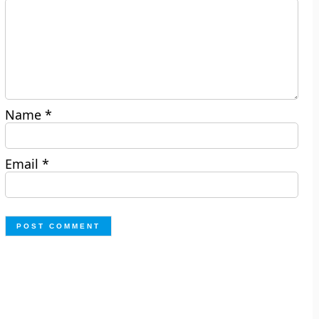
Name
*
Email
*