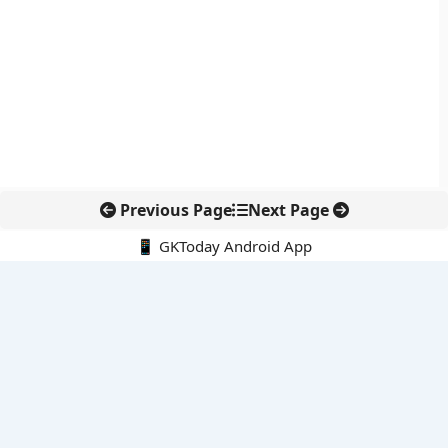
Previous Page
Next Page
📱 GKToday Android App
🔍
नवीनतम पोस्ट्स
कोलंबिया में नई राजनीतिक दिशा, अबेलार्दो दे ला एस्प्रिएला ने संभाली कमान
सीमावर्ती इलाकों में नवीकरणीय परियोजनाओं पर नई सुरक्षा सख्ती
आईआईटी दिल्ली में एआई-संचालित सुपरकंप्यूटिंग सुविधा से शोध को नई गति