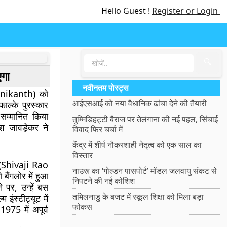
Hello Guest !
Register or Login
🔍
एगा
नवीनतम पोस्ट्स
ajnikanth) को
आईएसआई को नया वैधानिक ढांचा देने की तैयारी
ाल्के पुरस्कार
्मानित किया
तुम्मिडिहट्टी बैराज पर तेलंगाना की नई पहल, सिंचाई
श जावड़ेकर ने
विवाद फिर चर्चा में
केंद्र में शीर्ष नौकरशाही नेतृत्व को एक साल का
विस्तार
 (Shivaji Rao
नाउरू का ‘गोल्डन पासपोर्ट’ मॉडल जलवायु संकट से
ैंगलोर में हुआ
निपटने की नई कोशिश
े पर, उन्हें बस
तमिलनाडु के बजट में स्कूल शिक्षा को मिला बड़ा
 इंस्टीट्यूट में
फोकस
75 में अपूर्व