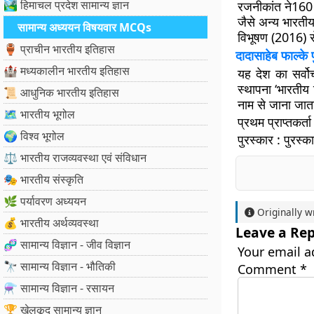
🏞️ हिमाचल प्रदेश सामान्य ज्ञान
रजनीकांत ने160 स
जैसे अन्य भारतीय
सामान्य अध्ययन विषयवार MCQs
विभूषण (2016) स
🏺 प्राचीन भारतीय इतिहास
दादासाहेब फाल
🏰 मध्यकालीन भारतीय इतिहास
यह देश का सर्वो
स्थापना ‘भारतीय 
📜 आधुनिक भारतीय इतिहास
नाम से जाना जाता
🗺️ भारतीय भूगोल
प्रथम प्राप्तकर्ता
🌍 विश्व भूगोल
पुरस्कार
: पुरस्क
⚖️ भारतीय राजव्यवस्था एवं संविधान
🎭 भारतीय संस्कृति
🌿 पर्यावरण अध्ययन
Originally w
💰 भारतीय अर्थव्यवस्था
Leave a Rep
🧬 सामान्य विज्ञान - जीव विज्ञान
Your email a
🔭 सामान्य विज्ञान - भौतिकी
Comment
*
⚗️ सामान्य विज्ञान - रसायन
🏆 खेलकूद सामान्य ज्ञान