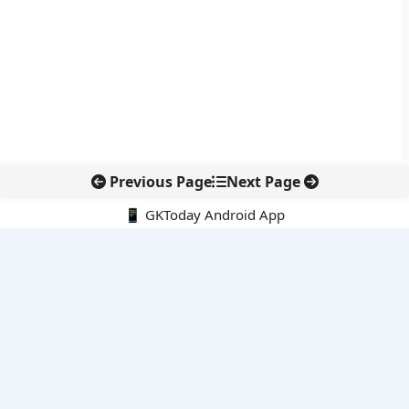
Previous Page
Next Page
📱 GKToday Android App
🔍
नवीनतम पोस्ट्स
स्कूल शिक्षा गुणवत्ता में पंजाब की छलांग, नीतिगत सुधारों का असर दिखा
रेल फ्रेट में बड़ा बदलाव: कंटेनर ट्रेन ऑपरेटरों के लिए एकल अखिल भारतीय
लाइसेंस
गगनयान ने मानव अंतरिक्ष उड़ान की तैयारी में अहम पड़ाव पार किया