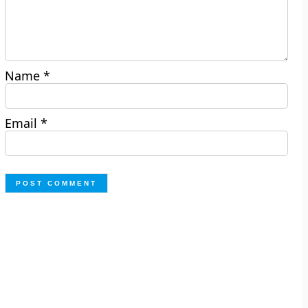
Name
*
Email
*