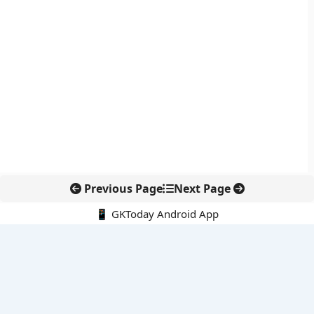
Previous Page
Next Page
📱 GKToday Android App
🔍
नवीनतम पोस्ट्स
कर्नाटक विधान परिषद में नेतृत्व बदलाव, हॉरट्टी ने अध्यक्ष पद छोड़ा