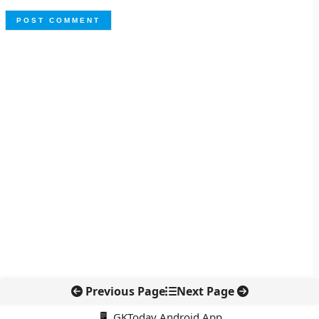
Previous Page
Next Page
📱 GKToday Android App