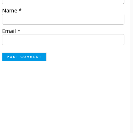
Name
*
Email
*