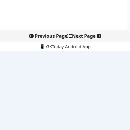
Previous Page
Next Page
📱 GKToday Android App
🔍
नवीनतम पोस्ट्स
स्कूल शिक्षा गुणवत्ता में पंजाब की छलांग, नीतिगत सुधारों का असर दिखा
रेल फ्रेट में बड़ा बदलाव: कंटेनर ट्रेन ऑपरेटरों के लिए एकल अखिल भारतीय
लाइसेंस
गगनयान ने मानव अंतरिक्ष उड़ान की तैयारी में अहम पड़ाव पार किया
वायनाड में लगेगा एक्स-बैंड डॉप्लर रडार, बारिश और भूस्खलन निगरानी होगी
मजबूत
कर्नाटक का एआई-आधारित डिजिटल फसल सर्वे कृषि डेटा में नई छलांग