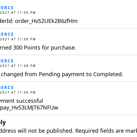
ERCE
 2021 AT 11:06 PM
derId: order_HvS2UEk2B6zfHm
ERCE
 2021 AT 11:08 PM
ned 300 Points for purchase.
ERCE
 2021 AT 11:08 PM
s changed from Pending payment to Completed.
ERCE
 2021 AT 11:08 PM
yment successful
: pay_HvS3LMJT67NFUw
ly
ddress will not be published.
Required fields are ma