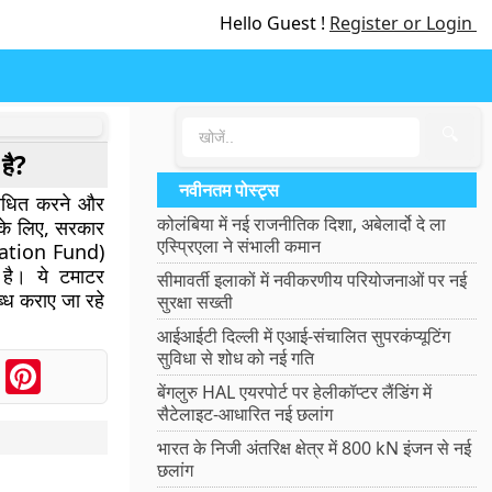
Hello Guest !
Register or Login
🔍
है?
नवीनतम पोस्ट्स
बोधित करने और
कोलंबिया में नई राजनीतिक दिशा, अबेलार्दो दे ला
े के लिए, सरकार
एस्प्रिएला ने संभाली कमान
isation Fund)
ी है।
ये टमाटर
सीमावर्ती इलाकों में नवीकरणीय परियोजनाओं पर नई
्ध कराए जा रहे
सुरक्षा सख्ती
आईआईटी दिल्ली में एआई-संचालित सुपरकंप्यूटिंग
सुविधा से शोध को नई गति
ook
Messenger
Pinterest
बेंगलुरु HAL एयरपोर्ट पर हेलीकॉप्टर लैंडिंग में
सैटेलाइट-आधारित नई छलांग
भारत के निजी अंतरिक्ष क्षेत्र में 800 kN इंजन से नई
छलांग