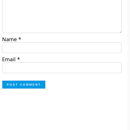
Name
*
Email
*