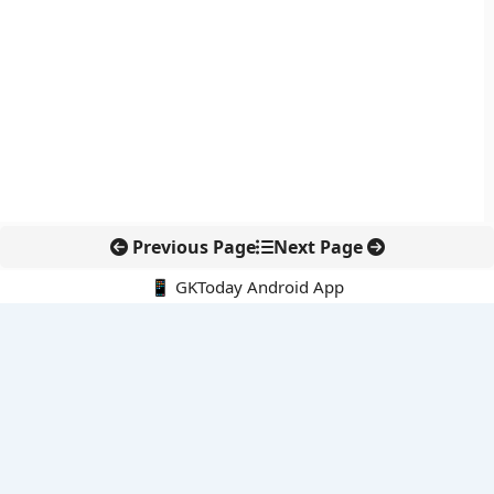
Previous Page
Next Page
📱 GKToday Android App
🔍
नवीनतम पोस्ट्स
स्कूल शिक्षा गुणवत्ता में पंजाब की छलांग, नीतिगत सुधारों का असर दिखा
रेल फ्रेट में बड़ा बदलाव: कंटेनर ट्रेन ऑपरेटरों के लिए एकल अखिल भारतीय
लाइसेंस