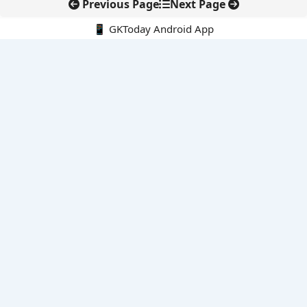
Previous Page
Next Page
📱 GKToday Android App
🔍
नवीनतम पोस्ट्स
स्कूल शिक्षा गुणवत्ता में पंजाब की छलांग, नीतिगत सुधारों का असर दिखा
रेल फ्रेट में बड़ा बदलाव: कंटेनर ट्रेन ऑपरेटरों के लिए एकल अखिल भारतीय
लाइसेंस
गगनयान ने मानव अंतरिक्ष उड़ान की तैयारी में अहम पड़ाव पार किया
वायनाड में लगेगा एक्स-बैंड डॉप्लर रडार, बारिश और भूस्खलन निगरानी होगी
मजबूत
कर्नाटक का एआई-आधारित डिजिटल फसल सर्वे कृषि डेटा में नई छलांग