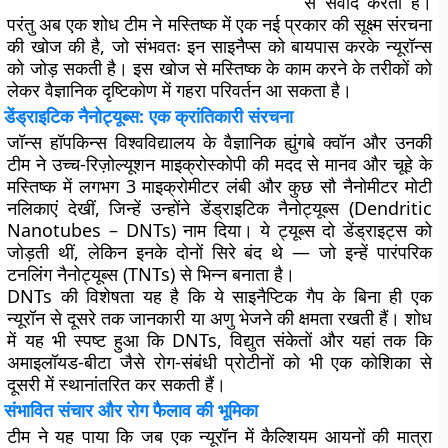
से संवाद करती हैं।
परंतु अब एक शोध टीम ने मस्तिष्क में एक नई प्रकार की सूक्ष्म संरचना
की खोज की है, जो संभवतः इन साइनैप्स को बायपास करके न्यूरॉन्स
को जोड़ सकती है। इस खोज से मस्तिष्क के काम करने के तरीकों को
लेकर वैज्ञानिक दृष्टिकोण में गहरा परिवर्तन आ सकता है।
डेंड्राइटिक नैनोट्यूब्स: एक क्रांतिकारी संरचना
जॉन्स हॉपकिन्स विश्वविद्यालय के वैज्ञानिक ह्युंगबे क्वॉन और उनकी
टीम ने उच्च-रिज़ोल्यूशन माइक्रोस्कोपी की मदद से मानव और चूहे के
मस्तिष्क में लगभग 3 माइक्रोमीटर लंबी और कुछ सौ नैनोमीटर मोटी
नलिकाएं देखीं, जिन्हें उन्होंने
डेंड्राइटिक नैनोट्यूब्स (Dendritic
Nanotubes – DNTs)
नाम दिया। ये ट्यूब्स दो डेंड्राइट्स को
जोड़ती थीं, लेकिन इनके दोनों सिरे बंद थे — जो इन्हें पारंपरिक
टनलिंग नैनोट्यूब्स (TNTs) से भिन्न बनाता है।
DNTs की विशेषता यह है कि ये साइनैप्टिक गैप के बिना ही एक
न्यूरॉन से दूसरे तक जानकारी या अणु भेजने की क्षमता रखती हैं। शोध
में यह भी स्पष्ट हुआ कि DNTs, विद्युत संकेतों और यहां तक कि
अमाइलॉयड-बीटा जैसे रोग-संबंधी प्रोटीनों को भी एक कोशिका से
दूसरी में स्थानांतरित कर सकती हैं।
संभावित संचार और रोग फैलाव की भूमिका
टीम ने यह पाया कि जब एक न्यूरॉन में कैल्शियम आयनों की मात्रा