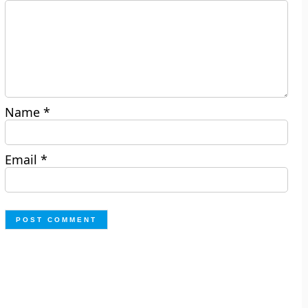
Name
*
Email
*