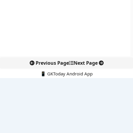
Previous Page
Next Page
📱 GKToday Android App
🔍
नवीनतम पोस्ट्स
कोलंबिया में नई राजनीतिक दिशा, अबेलार्दो दे ला एस्प्रिएला ने संभाली कमान
सीमावर्ती इलाकों में नवीकरणीय परियोजनाओं पर नई सुरक्षा सख्ती
आईआईटी दिल्ली में एआई-संचालित सुपरकंप्यूटिंग सुविधा से शोध को नई गति