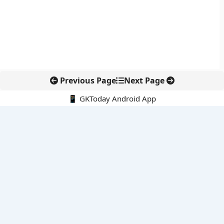
Previous Page
Next Page
📱 GKToday Android App
🔍
नवीनतम पोस्ट्स
कोलंबिया में नई राजनीतिक दिशा, अबेलार्दो दे ला एस्प्रिएला ने संभाली कमान
सीमावर्ती इलाकों में नवीकरणीय परियोजनाओं पर नई सुरक्षा सख्ती
आईआईटी दिल्ली में एआई-संचालित सुपरकंप्यूटिंग सुविधा से शोध को नई गति
बेंगलुरु HAL एयरपोर्ट पर हेलीकॉप्टर लैंडिंग में सैटेलाइट-आधारित नई छलांग
भारत के निजी अंतरिक्ष क्षेत्र में 800 kN इंजन से नई छलांग