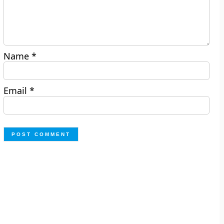
Name
*
Email
*