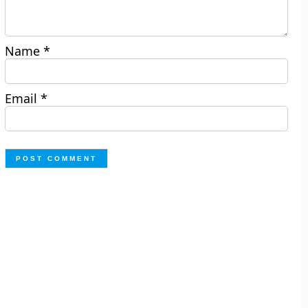
Name
*
Email
*