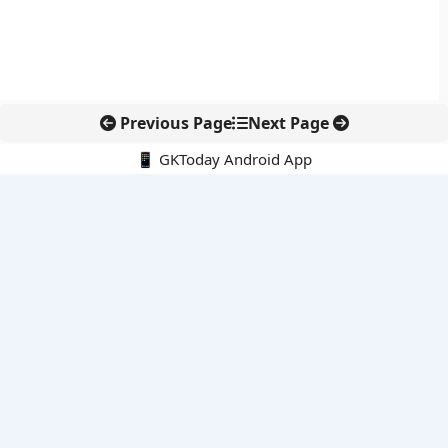
Previous Page
Next Page
📱 GKToday Android App
🔍
नवीनतम पोस्ट्स
कोलंबिया में नई राजनीतिक दिशा, अबेलार्दो दे ला एस्प्रिएला ने संभाली कमान
सीमावर्ती इलाकों में नवीकरणीय परियोजनाओं पर नई सुरक्षा सख्ती
आईआईटी दिल्ली में एआई-संचालित सुपरकंप्यूटिंग सुविधा से शोध को नई गति
बेंगलुरु HAL एयरपोर्ट पर हेलीकॉप्टर लैंडिंग में सैटेलाइट-आधारित नई छलांग
भारत के निजी अंतरिक्ष क्षेत्र में 800 kN इंजन से नई छलांग