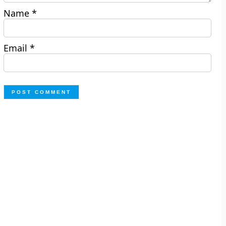
Name
*
Email
*