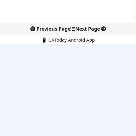
Previous Page
Next Page
📱 GKToday Android App
🔍
नवीनतम पोस्ट्स
मिथिला मखाना की समुद्री निर्यात शुरुआत से बिहार को नई वैश्विक पहचान
भारत की अगली पीढ़ी के लड़ाकू विमानों की दिशा में फ्रांस-समर्थित साझेदारी
कर्नाटक विधान परिषद में नेतृत्व बदलाव, हॉरट्टी ने अध्यक्ष पद छोड़ा
8 अगस्त 2026 की करंट अफेयर्स क्विज़: परीक्षा तैयारी के लिए अहम सवाल
अरुणाचल के 27 स्थानों को मिली आधिकारिक पहचान, मानचित्रों में
एकरूपता पर जोर