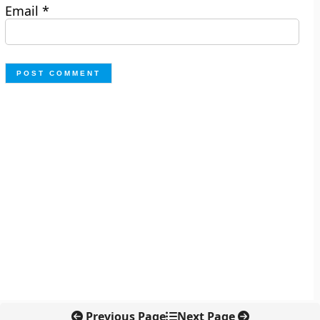
Email
*
Previous Page
Next Page