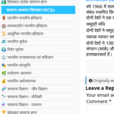
🏞️ हिमाचल प्रदेश सामान्य ज्ञान
वर्ष 1966 में म
सामान्य अध्ययन विषयवार MCQs
संबंध स्थापित कि
दोनों देशों ने ए
🏺 प्राचीन भारतीय इतिहास
समुद्री संधि
🏰 मध्यकालीन भारतीय इतिहास
दोनों देशों ने सम
📜 आधुनिक भारतीय इतिहास
व्यापक व्यापार स
🗺️ भारतीय भूगोल
दोनों देशों ने 19
संगठन (सार्क) और
🌍 विश्व भूगोल
हस्ताक्षरकर्ता हैं।
⚖️ भारतीय राजव्यवस्था एवं संविधान
🎭 भारतीय संस्कृति
🌿 पर्यावरण अध्ययन
💰 भारतीय अर्थव्यवस्था
Originally w
Leave a Rep
🧬 सामान्य विज्ञान - जीव विज्ञान
Your email a
🔭 सामान्य विज्ञान - भौतिकी
Comment
*
⚗️ सामान्य विज्ञान - रसायन
🏆 खेलकूद सामान्य ज्ञान