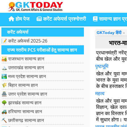
होम पेज
करेंट अफेयर्स प्रश्नोत्तरी
सामान्य ज्ञान प्रश
करेंट अफेयर्स
GKToday हिंदी
📝 करेंट अफेयर्स 2025-26
भारत-मा
राज्य स्तरीय PCS परीक्षाओं हेतु सामान्य ज्ञान
प्रधानमंत्री नरे
बीच खेल और युवा 
🏜️ राजस्थान सामान्य ज्ञान
पृष्ठभूमि
🏔️ उत्तराखंड सामान्य ज्ञान
खेल और युवा माम
🏞️ मध्य प्रदेश सामान्य ज्ञान
भारत के युवा मा
🌾 बिहार सामान्य ज्ञान
के बीच हस्ताक्षर
महत्व
🏯 उत्तर प्रदेश सामान्य ज्ञान
खेल और युवा मामलो
🌳 झारखंड सामान्य ज्ञान
विज्ञान, खेल दवा
🚜 हरियाणा सामान्य ज्ञान
ज्ञान का विस्तार क
में सुधार होगा। य
⛏️ छत्तीसगढ़ सामान्य ज्ञान
भारत-मालदीव संब