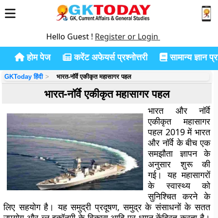
Hello Guest !
Register or Login
होम पेज
करेंट अफेयर्स प्रश्नोत्तरी
सामान्य ज्ञान प्रश
GKToday हिंदी
भारत-नॉर्वे एकीकृत महासागर पहल
भारत-नॉर्वे एकीकृत महासागर पहल
भारत और नॉर्वे
एकीकृत महासागर
पहल 2019 में भारत
और नॉर्वे के बीच एक
समझौता ज्ञापन के
अनुसार शुरू की
गई। यह महासागरों
के स्वास्थ्य को
सुनिश्चित करने के
लिए सहयोग है। यह समुद्री प्रदूषण, समुद्र के संसाधनों के सतत
उपयोग और ब्लू इकॉनमी के विकास आदि पर ध्यान केंद्रित करता है।