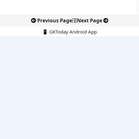
Previous Page
Next Page
📱 GKToday Android App
🔍
नवीनतम पोस्ट्स
कोलंबिया में नई राजनीतिक दिशा, अबेलार्दो दे ला एस्प्रिएला ने संभाली कमान
सीमावर्ती इलाकों में नवीकरणीय परियोजनाओं पर नई सुरक्षा सख्ती
आईआईटी दिल्ली में एआई-संचालित सुपरकंप्यूटिंग सुविधा से शोध को नई गति
बेंगलुरु HAL एयरपोर्ट पर हेलीकॉप्टर लैंडिंग में सैटेलाइट-आधारित नई छलांग
भारत के निजी अंतरिक्ष क्षेत्र में 800 kN इंजन से नई छलांग