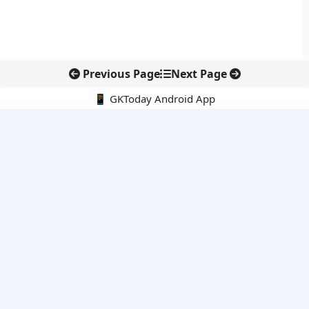
Previous Page
Next Page
📱 GKToday Android App
🔍
नवीनतम पोस्ट्स
कोलंबिया में नई राजनीतिक दिशा, अबेलार्दो दे ला एस्प्रिएला ने संभाली कमान
सीमावर्ती इलाकों में नवीकरणीय परियोजनाओं पर नई सुरक्षा सख्ती
आईआईटी दिल्ली में एआई-संचालित सुपरकंप्यूटिंग सुविधा से शोध को नई गति
बेंगलुरु HAL एयरपोर्ट पर हेलीकॉप्टर लैंडिंग में सैटेलाइट-आधारित नई छलांग
भारत के निजी अंतरिक्ष क्षेत्र में 800 kN इंजन से नई छलांग