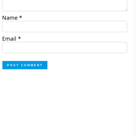
Name
*
Email
*